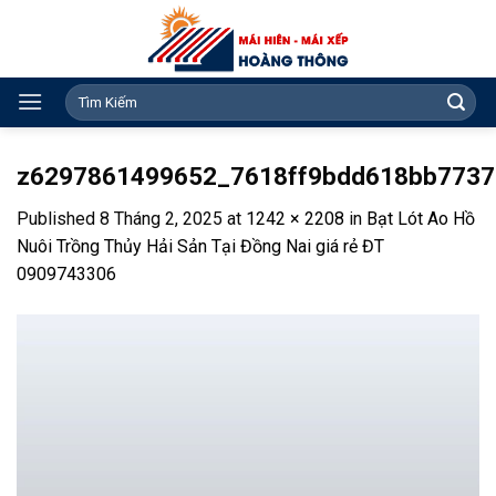
Skip
to
content
Search
for:
z6297861499652_7618ff9bdd618bb773
Published
8 Tháng 2, 2025
at
1242 × 2208
in
Bạt Lót Ao Hồ
Nuôi Trồng Thủy Hải Sản Tại Đồng Nai giá rẻ ĐT
0909743306