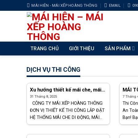
Skip
MÁI HIÊN - MÁI XẾP HOÀNG THÔNG
EMAIL
09
to
content
TRANG CHỦ
GIỚI THIỆU
SẢN PHẨM
DỊCH VỤ THI CÔNG
Xu hướng thiết kế mái che, mái
MÁI TÔN 
xếp lượn sóng đẹp Thủ Dầu Một
– GIÁ
31 Tháng 8, 2025
7 Tháng 4
CÔNG TY MÁI XẾP HOÀNG THÔNG
Thi Côn
ĐƠN VỊ THIẾT KẾ THI CÔNG LẮP ĐẶT
An Toàn
HỆ THỐNG MÁI CHE DI ĐỘNG, MÁI
Bạn! B
XẾP BẠT KÉO, MÁI XẾP LƯỢN SÓNG,
tôn cho
BẠT CHE BẠT KÉO TOÀN QUỐC Tư
Thuận An