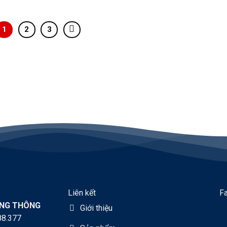
1
2
3
Liên kết
F
ÀNG THÔNG
Giới thiệu
88.377