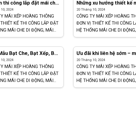
chi phí [...]
 thi công lắp đặt mái che,
Những xu hướng thiết kế 
p lượn sóng, bạt kéo giá
che, mái xếp lượn sóng đ
10, 2024
20 Tháng 10, 2024
 Trảng Bom
Hòa Đồng Nai
TY MÁI XẾP HOÀNG THÔNG
CÔNG TY MÁI XẾP HOÀNG T
 THIẾT KẾ THI CÔNG LẮP ĐẶT
ĐƠN VỊ THIẾT KẾ THI CÔNG 
NG MÁI CHE DI ĐỘNG, MÁI
HỆ THỐNG MÁI CHE DI ĐỘNG,
T KÉO, MÁI XẾP LƯỢN SÓNG,
XẾP BẠT KÉO, MÁI XẾP LƯỢN
E BẠT KÉO TOÀN QUỐC Tư
BẠT CHE BẠT KÉO TOÀN QUỐ
t tình – Tận [...]
vấn nhiệt tình – Tận [...]
ẫu Bạt Che, Bạt Xếp, Bạt
Ưu đãi khi liên hệ sớm – m
á Rẻ Tại Bình Dương
bạt che bạt kéo tại Tân U
10, 2024
20 Tháng 10, 2024
TY MÁI XẾP HOÀNG THÔNG
CÔNG TY MÁI XẾP HOÀNG T
 THIẾT KẾ THI CÔNG LẮP ĐẶT
ĐƠN VỊ THIẾT KẾ THI CÔNG 
NG MÁI CHE DI ĐỘNG, MÁI
HỆ THỐNG MÁI CHE DI ĐỘNG,
T KÉO, MÁI XẾP LƯỢN SÓNG,
XẾP BẠT KÉO, MÁI XẾP LƯỢN
E BẠT KÉO TOÀN QUỐC Tư
BẠT CHE BẠT KÉO TOÀN QUỐ
t tình – Tận [...]
vấn nhiệt tình – Tận [...]