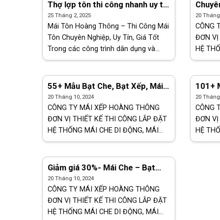
vấn nhiệt tình – [...]
Thợ lợp tôn thi công nhanh uy tín
Chuyên
chất lượng tại Vĩnh Cửu Đồng Nai
mái xế
25 Tháng 2, 2025
20 Tháng 
rẻ tại
Mái Tôn Hoàng Thông – Thi Công Mái
CÔNG 
Tôn Chuyên Nghiệp, Uy Tín, Giá Tốt
ĐƠN VỊ
Trong các công trình dân dụng và
HỆ THỐ
công nghiệp hiện nay, mái tôn luôn là
XẾP BẠ
lựa chọn hàng đầu nhờ độ bền cao,
BẠT CH
chi phí [...]
vấn nhiệ
55+ Mẫu Bạt Che, Bạt Xếp, Mái
101+ M
Che, Mái Xếp, Bạt Kéo Mới Nhất
Kéo Gi
20 Tháng 10, 2024
20 Tháng 
Giá Rẻ tại Nhơn Trạch
CÔNG TY MÁI XẾP HOÀNG THÔNG
CÔNG 
ĐƠN VỊ THIẾT KẾ THI CÔNG LẮP ĐẶT
ĐƠN VỊ
HỆ THỐNG MÁI CHE DI ĐỘNG, MÁI
HỆ THỐ
XẾP BẠT KÉO, MÁI XẾP LƯỢN SÓNG,
XẾP BẠ
BẠT CHE BẠT KÉO TOÀN QUỐC Tư
BẠT CH
vấn nhiệt tình – Tận [...]
vấn nhiệ
Giảm giá 30%- Mái Che – Bạt
Che – Bạt Xếp- Mái Xếp Giá Rẻ
20 Tháng 10, 2024
Tại Dĩ An
CÔNG TY MÁI XẾP HOÀNG THÔNG
ĐƠN VỊ THIẾT KẾ THI CÔNG LẮP ĐẶT
HỆ THỐNG MÁI CHE DI ĐỘNG, MÁI