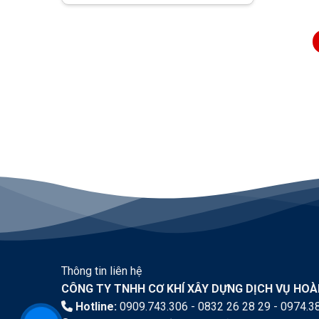
XẾP BẠT KÉO, MÁI XẾP LƯỢN SÓNG,
BẠT CHE BẠT KÉO TOÀN QUỐC Tư
vấn nhiệt tình – Tận [...]
Thông tin liên hệ
CÔNG TY TNHH CƠ KHÍ XÂY DỰNG DỊCH VỤ HO
Hotline:
0909.743.306 - 0832 26 28 29 - 0974.3