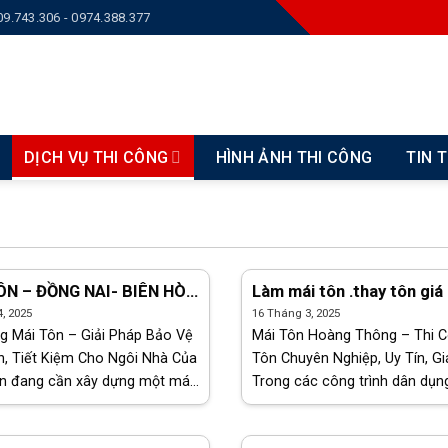
09.743.306 - 0974.388.377
DỊCH VỤ THI CÔNG
HÌNH ẢNH THI CÔNG
TIN 
– ĐỒNG NAI- BIÊN HÒA
Làm mái tôn .thay tôn giá 
 RẺ ĐT 0909743306
Thuận An Bình Dương ĐT
, 2025
16 Tháng 3, 2025
0909743306
g Mái Tôn – Giải Pháp Bảo Vệ
Mái Tôn Hoàng Thông – Thi C
, Tiết Kiệm Cho Ngôi Nhà Của
Tôn Chuyên Nghiệp, Uy Tín, Gi
ạn đang cần xây dựng một mái
Trong các công trình dân dụn
 công trình của mình tại
công nghiệp hiện nay, mái tôn 
 ? Bạn lo lắng về chất [...]
lựa chọn hàng đầu nhờ độ bền