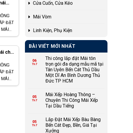
mái
Cửa Cuốn, Cửa Kéo
ẹp Biên
HÔNG
Mái Vòm
LẮP ĐẶT
 MÁI
Linh Kiện, Phụ Kiện
 SÓNG,
C Tư
BÀI VIẾT MỚI NHẤT
ái che
Thi công lắp đặt Mái tôn
yên
06
trọn gói đa dạng mẫu mã tại
HÔNG
Th7
Tân Uyên Bến Cát Thủ Dầu
LẮP ĐẶT
Một Dĩ An Bình Dương Thủ
 MÁI
Đức TP HCM
 SÓNG,
C Tư
Mái Xếp Hoàng Thông –
05
Chuyên Thi Công Mái Xếp
Th7
Tại Dầu Tiếng
Lắp Đặt Mái Xếp Bàu Bàng
05
Bến Cát Đẹp, Bền, Giá Tại
Th7
Xưởng