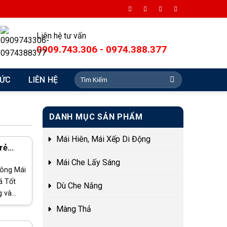
Liên hệ tư vấn
0909.743.306 - 0974.388.377
Search
TỨC
LIÊN HỆ
for:
DANH MỤC SẢN PHẨM
Mái Hiên, Mái Xếp Di Động
rẻ
Mái Che Lấy Sáng
ông Mái
á Tốt
Dù Che Nắng
g và
luôn là
Màng Thả
 cao,