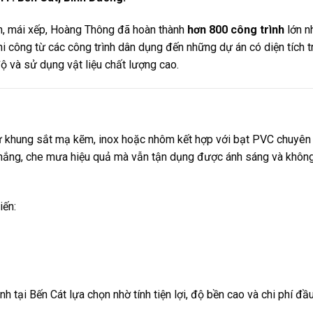
ên, mái xếp, Hoàng Thông đã hoàn thành
hơn 800 công trình
lớn n
i công từ các công trình dân dụng đến những dự án có diện tích t
độ và sử dụng vật liệu chất lượng cao.
từ khung sắt mạ kẽm, inox hoặc nhôm kết hợp với bạt PVC chuyên
he nắng, che mưa hiệu quả mà vẫn tận dụng được ánh sáng và khôn
iến:
h tại Bến Cát lựa chọn nhờ tính tiện lợi, độ bền cao và chi phí đầ