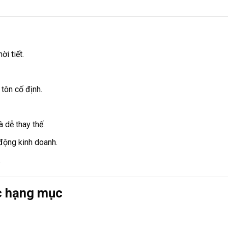
i tiết.
 tôn cố định.
 dễ thay thế.
động kinh doanh.
.
c hạng mục