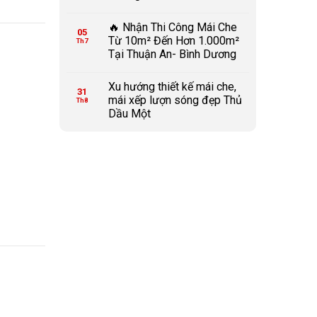
🔥 Nhận Thi Công Mái Che
05
Từ 10m² Đến Hơn 1.000m²
Th7
Tại Thuận An- Bình Dương
Xu hướng thiết kế mái che,
31
mái xếp lượn sóng đẹp Thủ
Th8
Dầu Một