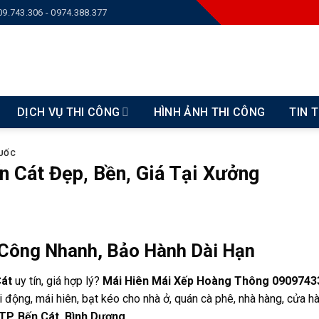
09.743.306 - 0974.388.377
DỊCH VỤ THI CÔNG
HÌNH ẢNH THI CÔNG
TIN 
QUỐC
n Cát Đẹp, Bền, Giá Tại Xưởng
 Công Nhanh, Bảo Hành Dài Hạn
Cát
uy tín, giá hợp lý?
Mái Hiên Mái Xếp Hoàng Thông 0909743
i động, mái hiên, bạt kéo cho nhà ở, quán cà phê, nhà hàng, cửa h
TP. Bến Cát, Bình Dương.