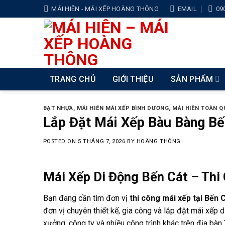
Skip
MÁI HIÊN - MÁI XẾP HOÀNG THÔNG
EMAIL
09
to
content
TRANG CHỦ
GIỚI THIỆU
SẢN PHẨM
BẠT NHỰA
,
MÁI HIÊN MÁI XẾP BÌNH DƯƠNG
,
MÁI HIÊN TOÀN 
Lắp Đặt Mái Xếp Bàu Bàng Bế
POSTED ON
5 THÁNG 7, 2026
BY
HOÀNG THÔNG
Mái Xếp Di Động Bến Cát – Thi
Bạn đang cần tìm đơn vị
thi công mái xếp tại Bến 
đơn vị chuyên thiết kế, gia công và lắp đặt mái xếp d
xưởng, công ty và nhiều công trình khác trên địa bàn