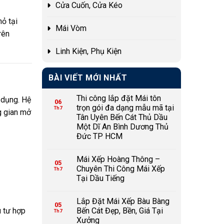
Cửa Cuốn, Cửa Kéo
hỏ tại
Mái Vòm
rên
Linh Kiện, Phụ Kiện
BÀI VIẾT MỚI NHẤT
Thi công lắp đặt Mái tôn
 dụng. Hệ
06
trọn gói đa dạng mẫu mã tại
Th7
g gian mở
Tân Uyên Bến Cát Thủ Dầu
Một Dĩ An Bình Dương Thủ
Đức TP HCM
Mái Xếp Hoàng Thông –
05
Chuyên Thi Công Mái Xếp
Th7
Tại Dầu Tiếng
Lắp Đặt Mái Xếp Bàu Bàng
05
Bến Cát Đẹp, Bền, Giá Tại
u tư hợp
Th7
Xưởng