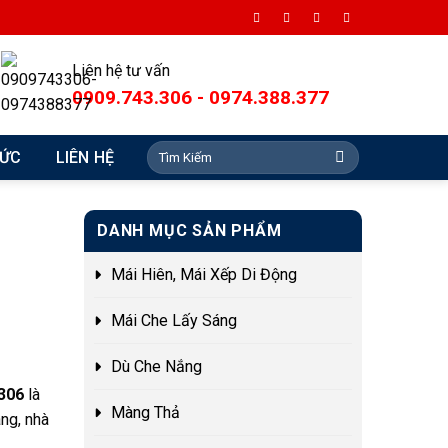
Liên hệ tư vấn
0909.743.306 - 0974.388.377
Search
TỨC
LIÊN HỆ
for:
DANH MỤC SẢN PHẨM
Mái Hiên, Mái Xếp Di Động
Mái Che Lấy Sáng
Dù Che Nắng
306
là
Màng Thả
àng, nhà