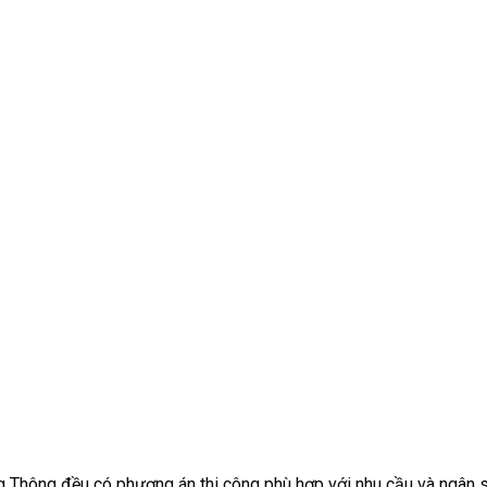
àng Thông đều có phương án thi công phù hợp với nhu cầu và ngân 