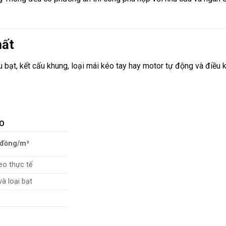
hất
u bạt, kết cấu khung, loại mái kéo tay hay motor tự động và điều k
ẢO
 đồng/m²
eo thực tế
và loại bạt