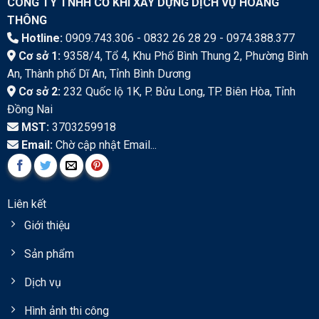
CÔNG TY TNHH CƠ KHÍ XÂY DỰNG DỊCH VỤ HOÀNG
THÔNG
Hotline:
0909.743.306 - 0832 26 28 29 - 0974.388.377
Cơ sở 1:
9358/4, Tổ 4, Khu Phố Bình Thung 2, Phường Bình
An, Thành phố Dĩ An, Tỉnh Bình Dương
Cơ sở 2:
232 Quốc lộ 1K, P. Bửu Long, TP. Biên Hòa, Tỉnh
Đồng Nai
MST:
3703259918
Email:
Chờ cập nhật Email...
Liên kết
Giới thiệu
Sản phẩm
Dịch vụ
Hình ảnh thi công