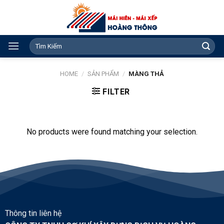
Skip
to
content
Search
for:
HOME
/
SẢN PHẨM
/
MÀNG THẢ
FILTER
No products were found matching your selection.
Thông tin liên hệ