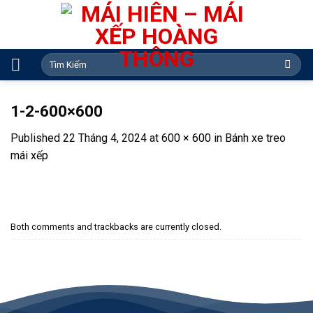
Skip
to
content
Search
for:
1-2-600×600
Published
22 Tháng 4, 2024
at
600 × 600
in
Bánh xe treo
mái xếp
Both comments and trackbacks are currently closed.