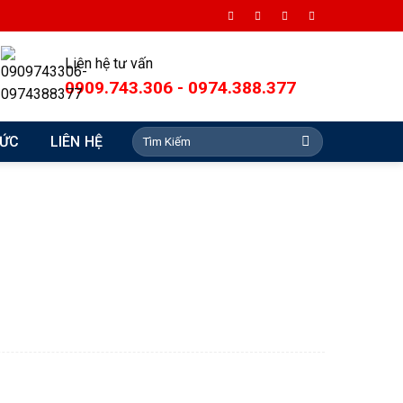
Liên hệ tư vấn
0909.743.306 - 0974.388.377
Search
TỨC
LIÊN HỆ
for: