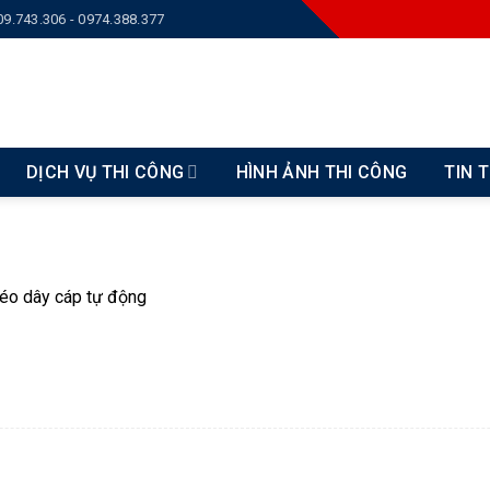
09.743.306 - 0974.388.377
DỊCH VỤ THI CÔNG
HÌNH ẢNH THI CÔNG
TIN 
éo dây cáp tự động