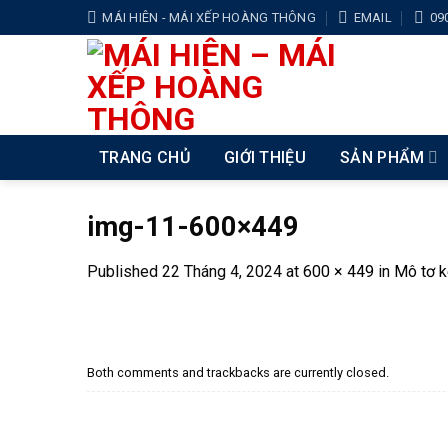
Skip
MÁI HIÊN - MÁI XẾP HOÀNG THÔNG
EMAIL
09
to
content
TRANG CHỦ
GIỚI THIỆU
SẢN PHẨM
img-11-600×449
Published
22 Tháng 4, 2024
at
600 × 449
in
Mô tơ k
Both comments and trackbacks are currently closed.