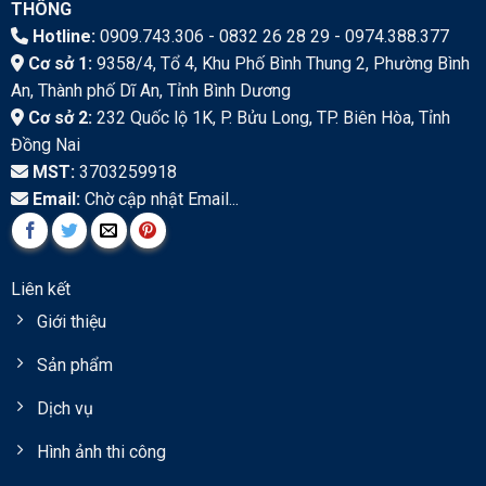
THÔNG
Hotline:
0909.743.306 - 0832 26 28 29 - 0974.388.377
Cơ sở 1:
9358/4, Tổ 4, Khu Phố Bình Thung 2, Phường Bình
An, Thành phố Dĩ An, Tỉnh Bình Dương
Cơ sở 2:
232 Quốc lộ 1K, P. Bửu Long, TP. Biên Hòa, Tỉnh
Đồng Nai
MST:
3703259918
Email:
Chờ cập nhật Email...
Liên kết
Giới thiệu
Sản phẩm
Dịch vụ
Hình ảnh thi công