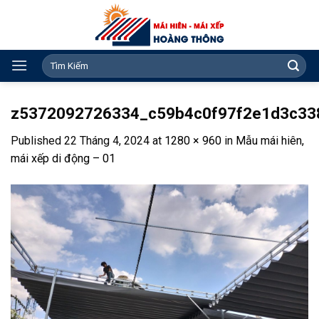
Skip
to
content
Search
for:
z5372092726334_c59b4c0f97f2e1d3c33
Published
22 Tháng 4, 2024
at
1280 × 960
in
Mẫu mái hiên,
mái xếp di động – 01