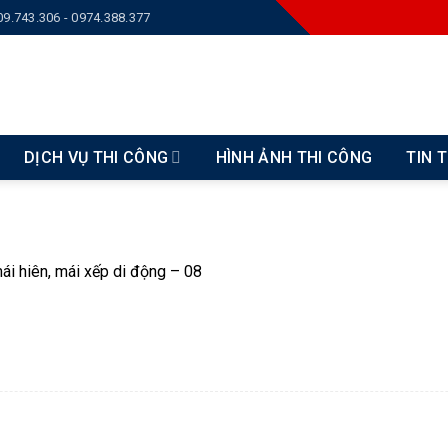
09.743.306 - 0974.388.377
DỊCH VỤ THI CÔNG
HÌNH ẢNH THI CÔNG
TIN 
i hiên, mái xếp di động – 08