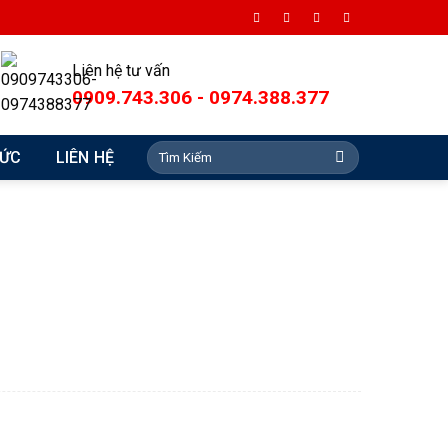
Liên hệ tư vấn
0909.743.306 - 0974.388.377
Search
TỨC
LIÊN HỆ
for: