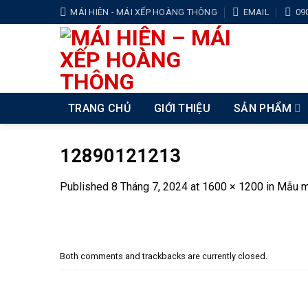
Skip
MÁI HIÊN - MÁI XẾP HOÀNG THÔNG
EMAIL
09
to
content
TRANG CHỦ
GIỚI THIỆU
SẢN PHẨM
12890121213
Published
8 Tháng 7, 2024
at
1600 × 1200
in
Mẫu má
Both comments and trackbacks are currently closed.