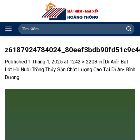
Skip
to
content
Search
for:
z6187924784024_80eef3bdb90fd51c9c4
Published
1 Tháng 1, 2025
at
1242 × 2208
in
[Dĩ An]- Bạt
Lót Hồ Nuôi Trồng Thủy Sản Chất Lượng Cao Tại Dĩ An- Bình
Dương