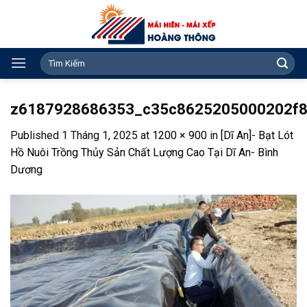
Skip
to
content
Search
for:
z6187928686353_c35c8625205000202f8
Published
1 Tháng 1, 2025
at
1200 × 900
in
[Dĩ An]- Bạt Lót
Hồ Nuôi Trồng Thủy Sản Chất Lượng Cao Tại Dĩ An- Bình
Dương