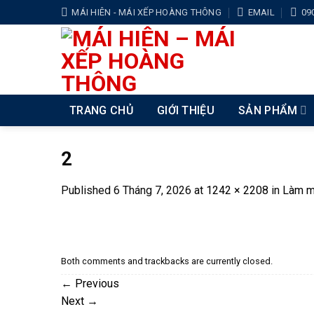
Skip
MÁI HIÊN - MÁI XẾP HOÀNG THÔNG
EMAIL
09
to
content
TRANG CHỦ
GIỚI THIỆU
SẢN PHẨM
2
Published
6 Tháng 7, 2026
at
1242 × 2208
in
Làm má
Both comments and trackbacks are currently closed.
←
Previous
Next
→