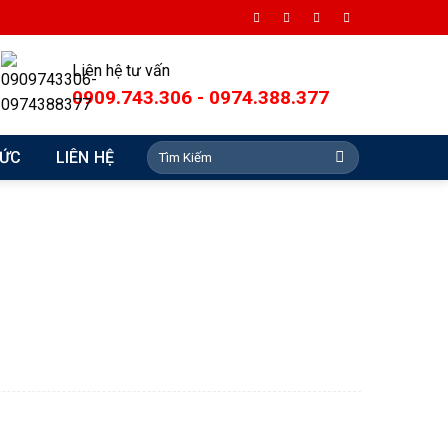
Liên hệ tư vấn
0909.743.306 - 0974.388.377
Search
TỨC
LIÊN HỆ
for: