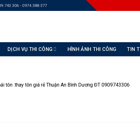
09.743.306 - 0974.388.377
DỊCH VỤ THI CÔNG
HÌNH ẢNH THI CÔNG
TIN 
i tôn .thay tôn giá rẻ Thuận An Bình Dương ĐT 0909743306