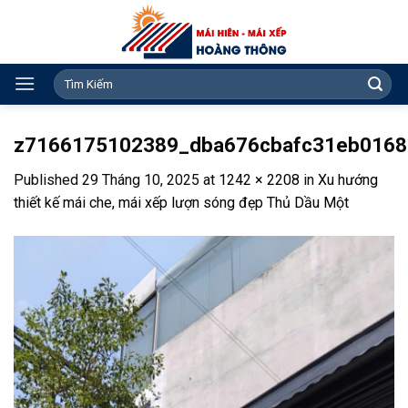
Skip
to
content
Search
for:
z7166175102389_dba676cbafc31eb0168
Published
29 Tháng 10, 2025
at
1242 × 2208
in
Xu hướng
thiết kế mái che, mái xếp lượn sóng đẹp Thủ Dầu Một