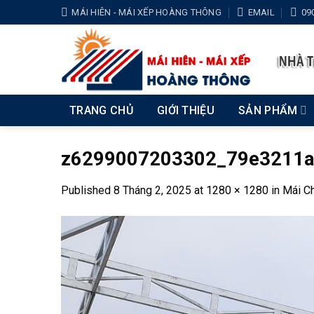
Skip
MÁI HIÊN - MÁI XẾP HOÀNG THÔNG
EMAIL
09
to
content
TRANG CHỦ
GIỚI THIỆU
SẢN PHẨM
z6299007203302_79e3211a
Published
8 Tháng 2, 2025
at
1280 × 1280
in
Mái Ch