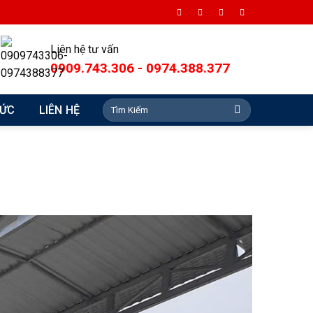
Liên hệ tư vấn
0909.743.306 - 0974.388.377
Search
TỨC
LIÊN HỆ
for: