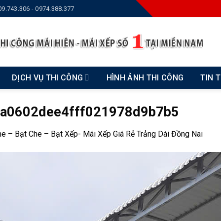
09.743.306 - 0974.388.377
DỊCH VỤ THI CÔNG
HÌNH ẢNH THI CÔNG
TIN 
a0602dee4fff021978d9b7b5
e – Bạt Che – Bạt Xếp- Mái Xếp Giá Rẻ Trảng Dài Đồng Nai