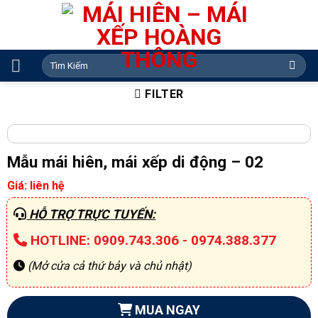
Skip
to
content
Search
for:
FILTER
Mẫu mái hiên, mái xếp di động – 02
Giá: liên hệ
HỖ TRỢ TRỰC TUYẾN:
HOTLINE: 0909.743.306 - 0974.388.377
(Mở cửa cả thứ bảy và chủ nhật)
MUA NGAY