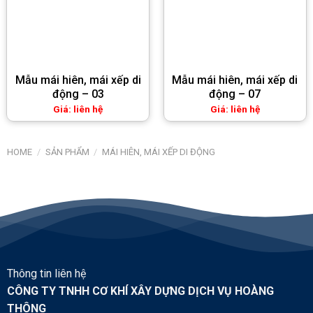
Mẫu mái hiên, mái xếp di
Mẫu mái hiên, mái xếp di
động – 03
động – 07
Giá: liên hệ
Giá: liên hệ
HOME
/
SẢN PHẨM
/
MÁI HIÊN, MÁI XẾP DI ĐỘNG
Thông tin liên hệ
CÔNG TY TNHH CƠ KHÍ XÂY DỰNG DỊCH VỤ HOÀNG
THÔNG