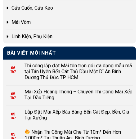
Cửa Cuốn, Cửa Kéo
Mái Vòm
Linh Kiện, Phụ Kiện
BÀI VIẾT MỚI NHẤT
Thi công lắp đặt Mái tôn trọn gói đa dạng mẫu mã
06
tại Tân Uyên Bến Cát Thủ Dầu Một Dĩ An Bình
Th7
Dương Thủ Đức TP HCM
Mái Xếp Hoàng Thông – Chuyên Thi Công Mái Xếp
05
Tại Dầu Tiếng
Th7
Lắp Đặt Mái Xếp Bàu Bàng Bến Cát Đẹp, Bền, Giá
05
Tại Xưởng
Th7
Nhận Thi Công Mái Che Từ 10m² Đến Hơn
05
1.000m² Tại Thuận An- Bình Dương
Th7