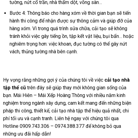
tường, nứt cổ trần, nhà thấm dột, võng sàn…
Bước 4: Thông báo cho hàng xóm về thời gian bạn sẽ tiến
hành thi công để nhận được sự thông cảm và giúp đỡ của
hàng xóm. Vì trong quá trình sửa chữa, cải tạo sẽ không
tránh khỏi việc gây tiếng ồn, tập kết vật liệu, bụi bẩn… hoặc
nghiêm trọng hơn: việc khoan, đục tường có thể gây nứt
vách, thủng tường nhà bên cạnh.
Hy vọng rằng những gợi ý của chúng tôi về việc
cải tạo nhà
tập thể cũ
trên đây sẽ giúp thay mới không gian sống của
bạn. Mái Hiên – Mái Xếp Hoàng Thông với nhiều năm kinh
nghiệm trong ngành xây dựng, cam kết mang đến những biện
pháp thi công, thiết kế, cải tạo nhà tập thể hiệu quả nhất, chi
phí tối ưu và cạnh tranh. Liên hệ ngay với chúng tôi qua
Hotline 0909.743.306 – 0974.388.377 để không bỏ qua
những ưu đãi hấp dẫn!